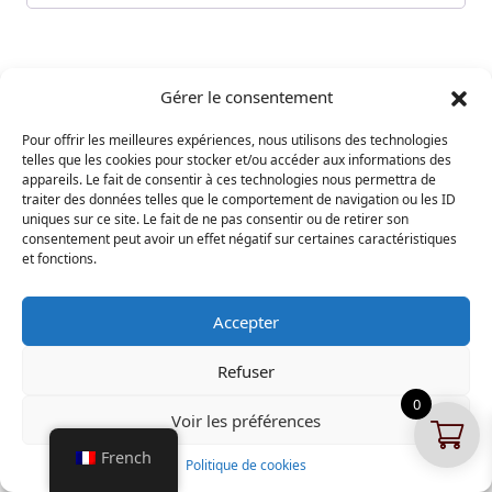
Gérer le consentement
Pour offrir les meilleures expériences, nous utilisons des technologies
Terms & Condition
|
Privacy Policy
telles que les cookies pour stocker et/ou accéder aux informations des
appareils. Le fait de consentir à ces technologies nous permettra de
Copyright © 2024 Deluxe Concept & Design - creative studio. All
traiter des données telles que le comportement de navigation ou les ID
rights reserved.
uniques sur ce site. Le fait de ne pas consentir ou de retirer son
consentement peut avoir un effet négatif sur certaines caractéristiques
et fonctions.
Accepter
Refuser
0
Voir les préférences
French
Politique de cookies